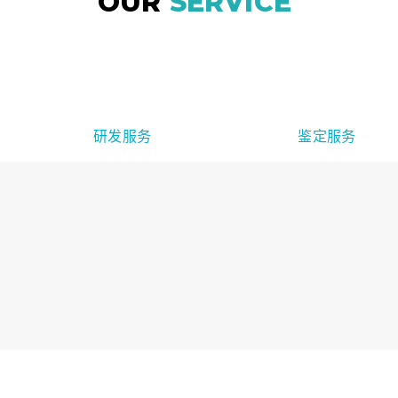
OUR
SERVICE
研发服务
鉴定服务