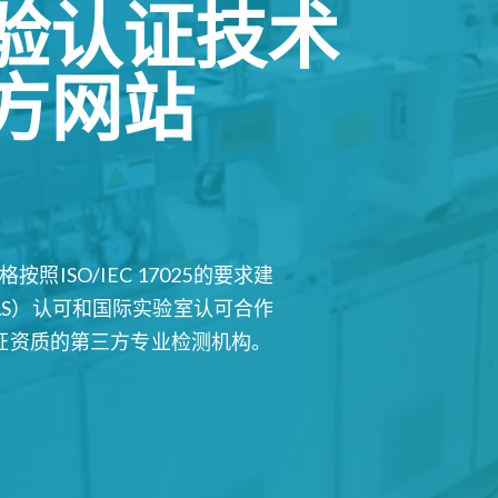
验认证技术
方网站
ISO/IEC 17025的要求建
AS）认可和国际实验室认可合作
认证资质的第三方专业检测机构。