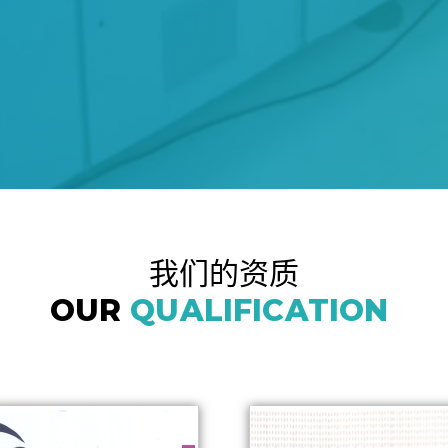
我们的资质
OUR
QUALIFICATION