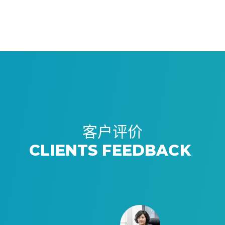
客户评价
CLIENTS FEEDBACK