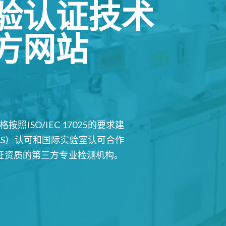
验认证技术
方网站
ISO/IEC 17025的要求建
AS）认可和国际实验室认可合作
认证资质的第三方专业检测机构。