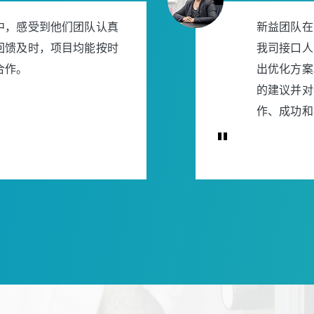
中，感受到他们团队认真
新益团队在
回馈及时，项目均能按时
我司接口人
合作。
出优化方案
的建议并对
作、成功和
"